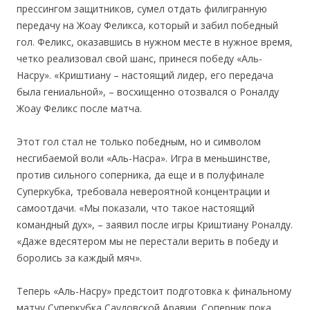
прессингом защитников, сумел отдать филигранную
передачу на Жоау Феликса, который и забил победный
гол. Феликс, оказавшись в нужном месте в нужное время,
четко реализовал свой шанс, принеся победу «Аль-
Насру». «Криштиану – настоящий лидер, его передача
была гениальной», – восхищенно отозвался о Роналду
Жоау Феликс после матча.
Этот гол стал не только победным, но и символом
несгибаемой воли «Аль-Насра». Игра в меньшинстве,
против сильного соперника, да еще и в полуфинале
Суперкубка, требовала невероятной концентрации и
самоотдачи. «Мы показали, что такое настоящий
командный дух», – заявил после игры Криштиану Роналду.
«Даже вдесятером мы не перестали верить в победу и
боролись за каждый мяч».
Теперь «Аль-Насру» предстоит подготовка к финальному
матчу Суперкубка Саудовской Аравии. Соперник пока