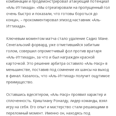
комбинации и продемонстрировал атакующий потенциал
«Аль-Иттихада». «Мы отреагировали на пропущенный гол
очень быстро и показали, что готовы бороться до
конца», – прокомментировал эпизод наставник «Аль-
Иттихада».
Ключевым моментом матча стало удаление Садио Мане.
Сенегальский форвард, уже отметившийся забитым
голом, совершил опрометчивый фол против вратаря
«Аль-Иттихада», за что и был награжден красной
карточкой. Это решение арбитра оставило «Аль-Наср» в
меньшинстве, поставив под сомнение их шансы на выход
в финал. Казалось, что «Аль-Иттихад» получит ощутимое
преимущество.
Оставшись вдесятером, «Аль-Наср» проявил характер и
сплоченность. Криштиану Роналду, лидер команды, взял
игру на себя. Его опыт и мастерство стали решающими в
переломный момент. Именно он, находясь под