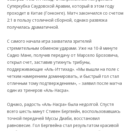
Суперкубка Саудовской Аравии, который в этом году
проходит в Китае (Гонконге). Матч закончился со счетом
2:1 в пользу столичной сборной, однако развязка
получилась драматичной.
С самого начала игра захватила зрителей
стремительным обменом ударами. Уже на 10-й минуте
Садио Мане, получив передачу от Марсело Брозовича,
открыл счет, заставив утихнуть трибуны,
поддерживающие «Аль-Иттихад». «Мы вышли на поле с
четким намерением доминировать, и быстрый гол стал
отличным тому подтверждением», – заявил после матча
один из тренеров «Аль-Насра».
Однако, радость «Аль-Насра» была недолгой. Спустя
всего шесть минут Стивен Бергвейн, воспользовавшись
точной передачей Муссы Диаби, восстановил
равновесие. Гол Бергвейна стал результатом красивой